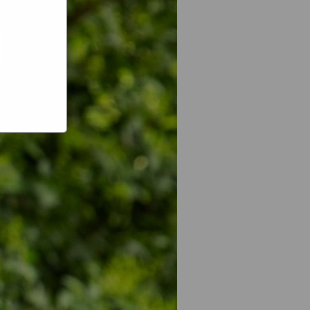
e hoe zij
ed
g). Er
code van
teeds