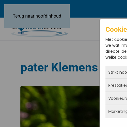
Terug naar hoofdinhoud
Cookie
Met cookie
we wat inf
directe ide
welke cooki
pater Klemens Hay
Strikt no
Prestatie
Deze coo
actief e
Voorkeur
iets doe
Met dez
Je kunt 
vandaan
maar da
Marketin
verbeter
Deze co
persoon
deze co
gegevens
Marketi