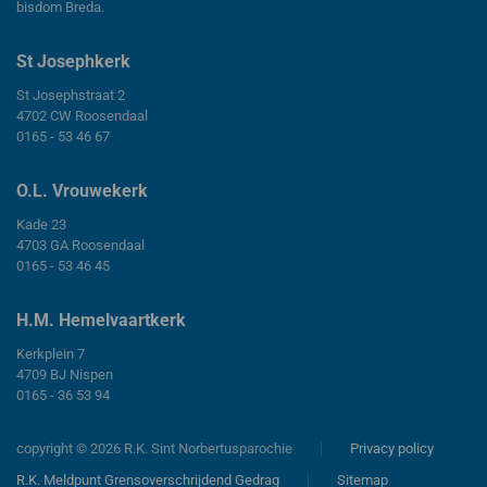
bisdom Breda.
St Josephkerk
St Josephstraat 2
4702 CW Roosendaal
0165 - 53 46 67
O.L. Vrouwekerk
Kade 23
4703 GA Roosendaal
0165 - 53 46 45
H.M. Hemelvaartkerk
Kerkplein 7
4709 BJ Nispen
0165 - 36 53 94
copyright © 2026 R.K. Sint Norbertusparochie
Privacy policy
R.K. Meldpunt Grensoverschrijdend Gedrag
Sitemap