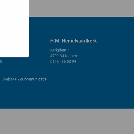
e hoe zij
ed
g). Er
code van
teeds
wekerk
H.M. Hemelvaartkerk
Kerkplein 7
endaal
4709 BJ Nispen
45
0165 - 36 53 94
Website:
YZCommunicatie