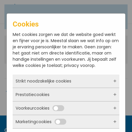
Terug naar hoofdinhoud
Cookies
Met cookies zorgen we dat de website goed werkt
en fijner voor je is. Meestal slaan we wat info op om
Sing-In
14
je ervaring persoonlijker te maken. Geen zorgen:
het gaat niet om directe identificatie, maar om
dec
13.30 - 16.00 uur
Sint Josephkerk
handige instellingen en voorkeuren. Jij bepaalt zelf
welke cookies je toelaat; privacy voorop.
Strikt noodzakelijke cookies
Terug naar agenda
Prestatiecookies
Deze cookies zorgen ervoor dat de website
überhaupt werkt. Ze zijn dus altijd actief en
Voorkeurcookies
kunnen niet worden uitgezet. Meestal worden
Met deze cookies zien we hoe vaak onze site
ze alleen geplaatst als jij iets doet, zoals
bezocht wordt, waar bezoekers vandaan
inloggen, een formulier invullen of je
Marketingcookies
komen en welke pagina’s populair zijn. Zo
Deze cookies onthouden jouw voorkeuren.
privacyvoorkeuren opslaan. Je kunt je browser
kunnen we de website blijven verbeteren.
Bijvoorbeeld taalkeuze of ingevulde gegevens.
Over ons