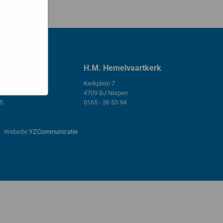
e hoe zij
ed
g). Er
code van
teeds
wekerk
H.M. Hemelvaartkerk
Kerkplein 7
endaal
4709 BJ Nispen
45
0165 - 36 53 94
Website:
YZCommunicatie