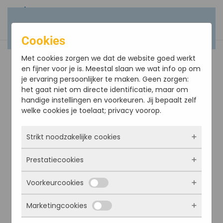
Terug naar hoofdinhoud
Cookies
Met cookies zorgen we dat de website goed werkt
en fijner voor je is. Meestal slaan we wat info op om
je ervaring persoonlijker te maken. Geen zorgen:
het gaat niet om directe identificatie, maar om
handige instellingen en voorkeuren. Jij bepaalt zelf
welke cookies je toelaat; privacy voorop.
Strikt noodzakelijke cookies
Prestatiecookies
Deze cookies zorgen ervoor dat de website
überhaupt werkt. Ze zijn dus altijd actief en
Voorkeurcookies
kunnen niet worden uitgezet. Meestal worden
Met deze cookies zien we hoe vaak onze site
ze alleen geplaatst als jij iets doet, zoals
bezocht wordt, waar bezoekers vandaan
inloggen, een formulier invullen of je
Marketingcookies
komen en welke pagina’s populair zijn. Zo
Deze cookies onthouden jouw voorkeuren.
privacyvoorkeuren opslaan. Je kunt je browser
kunnen we de website blijven verbeteren.
Bijvoorbeeld taalkeuze of ingevulde gegevens.